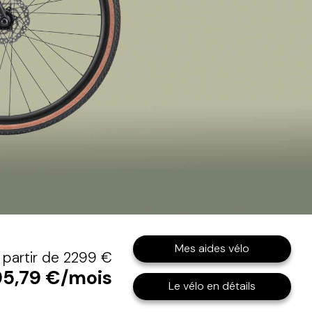
Mes aides vélo
 partir de 2299 €
95,79 €/mois
Le vélo en détails