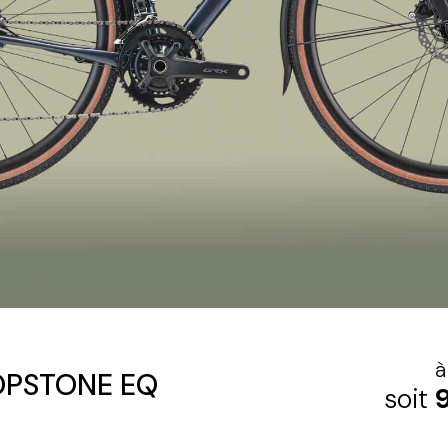
à
OPSTONE EQ
soit