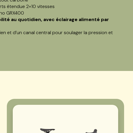
rts étendue 2×10 vitesses
mano GRX400
lité au quotidien, avec éclairage alimenté par
n et d’un canal central pour soulager la pression et