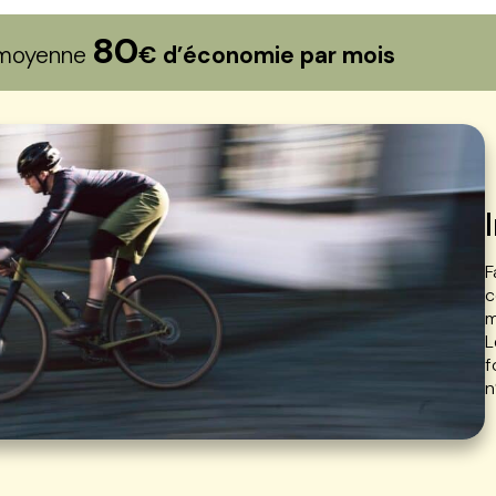
80
n moyenne
€ d’économie par mois
F
c
m
L
f
n