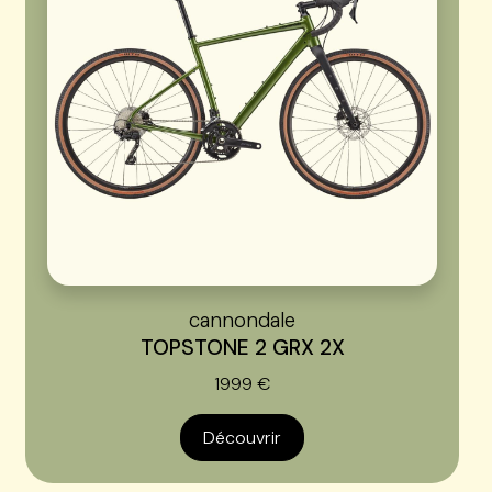
cannondale
TOPSTONE 2 GRX 2X
1999 €
Découvrir