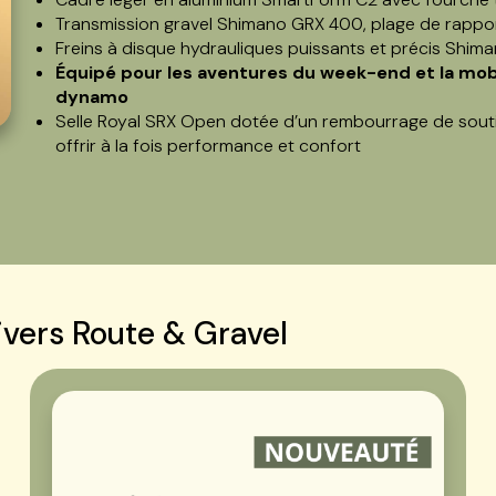
Transmission gravel Shimano GRX 400, plage de rappo
Freins à disque hydrauliques puissants et précis Shi
Équipé pour les aventures du week-end et la mobi
dynamo
Selle Royal SRX Open dotée d’un rembourrage de soutie
offrir à la fois performance et confort
ivers Route & Gravel