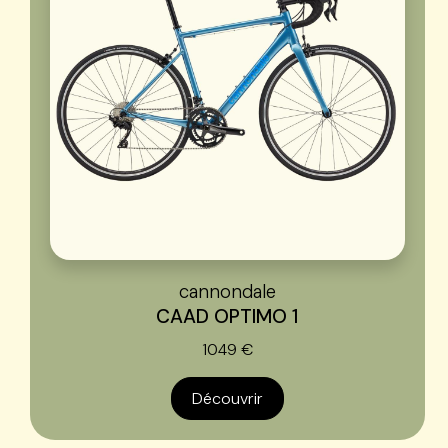
cannondale
CAAD OPTIMO 1
1049 €
Découvrir