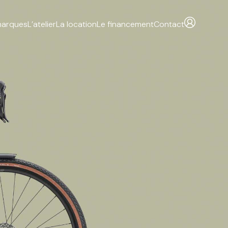
marques
L’atelier
La location
Le financement
Contact