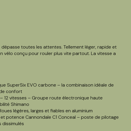
épasse toutes les attentes. Tellement léger, rapide et
Un vélo conçu pour rouler plus vite partout. La vitesse a
ue SuperSix EVO carbone – la combinaison idéale de
 de confort
 12 vitesses – Groupe route électronique haute
bilité Shimano
oues légères, larges et fiables en aluminium
o et potence Cannondale C1 Conceal – poste de pilotage
 dissimulés