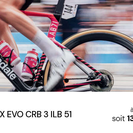
X EVO CRB 3 ILB 51
soit
1