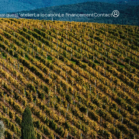
marques
L’atelier
La location
Le financement
Contact