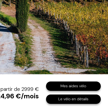
Mes aides vélo
 partir de 2999 €
24,96 €/mois
Le vélo en détails