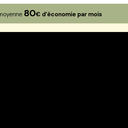
80
n moyenne
€ d’économie par mois