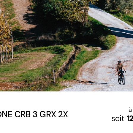
à
NE CRB 3 GRX 2X
soit
1