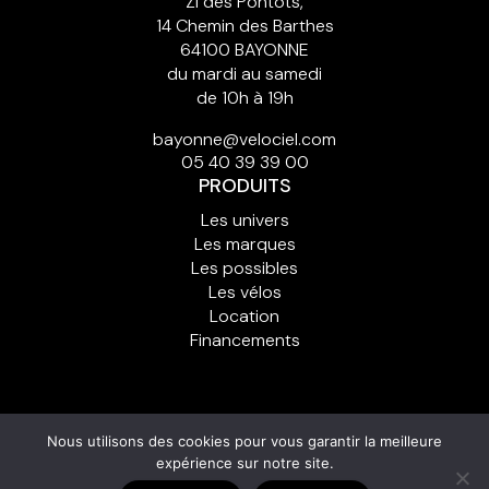
ZI des Pontots,
14 Chemin des Barthes
64100 BAYONNE
du mardi au samedi
de 10h à 19h
bayonne@velociel.com
05 40 39 39 00
PRODUITS
Les univers
Les marques
Les possibles
Les vélos
Location
Financements
© Copyright Vélo Ciel
Nous utilisons des cookies pour vous garantir la meilleure
Ajouter un
Cont
Plan du
Mentions
Politique de
expérience sur notre site.
compte client
act
site
légales
cookies (UE)