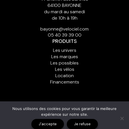
64100 BAYONNE
du mardi au samedi
de 10h à 19h
bayonne@velociel.com
05 40 39 39 00
PRODUITS
Les univers
Les marques
Les possibles
Les vélos
Location
Financements
© Copyright Vélo Ciel
Nous utilisons des cookies pour vous garantir la meilleure
Ajouter un
Cont
Plan du
Mentions
Politique de
expérience sur notre site.
compte client
act
site
légales
cookies (UE)
Je réserve ce produit
J'accepte
Je refuse