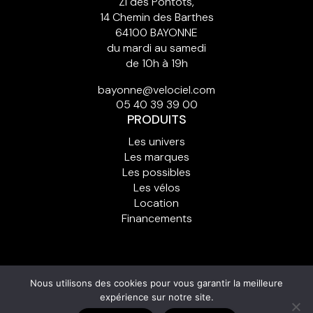
ZI des Pontots,
14 Chemin des Barthes
64100 BAYONNE
du mardi au samedi
de 10h à 19h
bayonne@velociel.com
05 40 39 39 00
PRODUITS
Les univers
Les marques
Les possibles
Les vélos
Location
Financements
© Copyright Vélo Ciel
Nous utilisons des cookies pour vous garantir la meilleure
Ajouter un
Cont
Plan du
Mentions
Politique de
expérience sur notre site.
compte client
act
site
légales
cookies (UE)