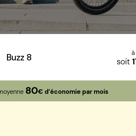
à
Buzz 8
soit
80
n moyenne
€ d’économie par mois