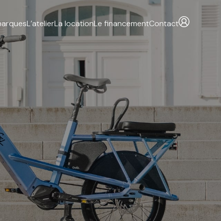
marques
L’atelier
La location
Le financement
Contact