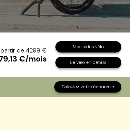
Mes aides vélo
 partir de 4299 €
179,13 €/mois
Le vélo en détails
Calculez votre économie